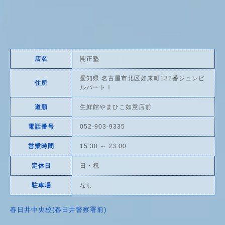
店名
開正塾
愛知県 名古屋市北区如来町132番ジュンビ
住所
ルパートⅠ
道順
生鮮館やまひこ如意店前
電話番号
052-903-9335
営業時間
15:30 ～ 23:00
定休日
日・祝
駐車場
なし
春日井中央校(春日井警察署前)